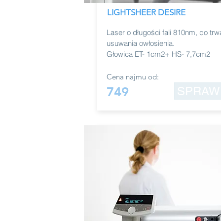
LIGHTSHEER DESIRE
Laser o długości fali 810nm, do trw
usuwania owłosienia.
Głowica ET- 1cm2+ HS- 7,7cm2
Cena najmu od:
749
SPRAW