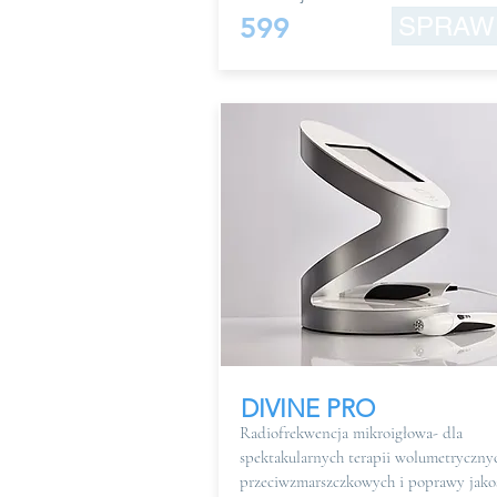
599
SPRAW
DIVINE PRO
Radiofrekwencja mikroigłowa- dla
spektakularnych terapii wolumetryczny
przeciwzmarszczkowych i poprawy jako