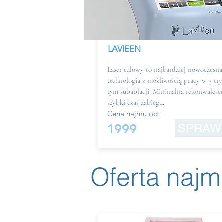
LAVIEEN
Laser tulowy to najbardziej nowoczesna
technologia z możliwością pracy w 3 tr
tym subablacji. Minimalna rekonwalesce
szybki czas zabiegu.
Cena najmu od:
1999
SPRAW
Oferta najm