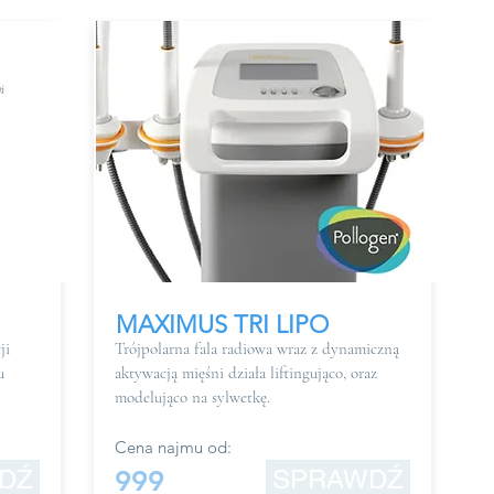
MAXIMUS TRI LIPO
ji
Trójpolarna fala radiowa wraz z dynamiczną
u
aktywacją mięśni działa liftingująco, oraz
modelująco na sylwetkę.
Cena najmu od:
DŹ
999
SPRAWDŹ