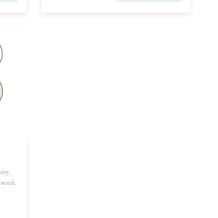
óry,
rwień.