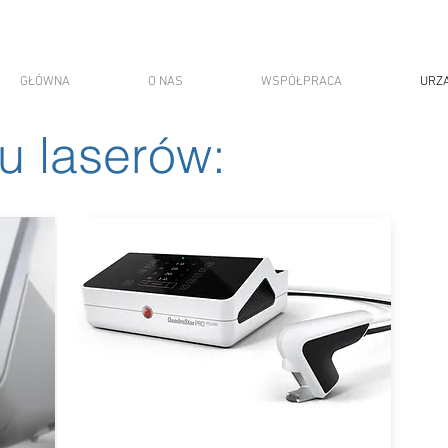
GŁÓWNA
O NAS
WSPÓŁPRACA
URZ
u laserów: