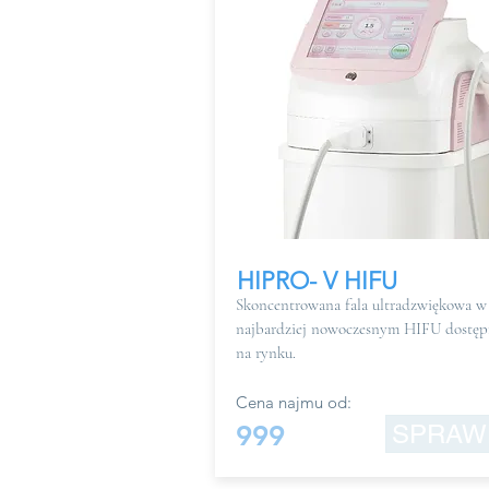
HIPRO- V HIFU
Skoncentrowana fala ultradzwiękowa w
najbardziej nowoczesnym HIFU dostę
na rynku.
Cena najmu od:
999
SPRAW