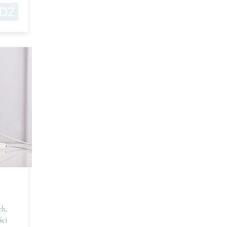
DŹ
ch,
ści