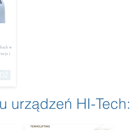
ybach w
ncja i
DŹ
u urządzeń HI-Tech