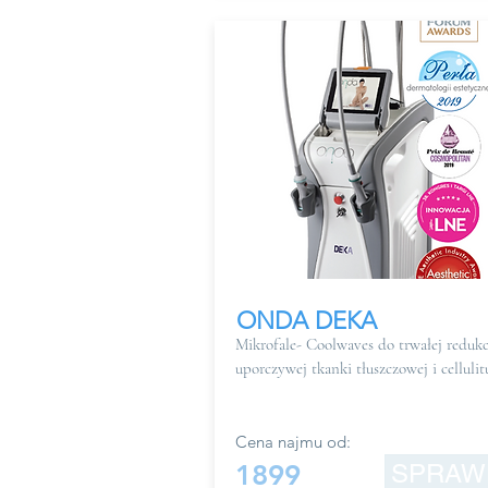
ONDA DEKA
Mikrofale- Coolwaves do trwałej redukc
uporczywej tkanki tłuszczowej i cellulit
Cena najmu od:
1899
SPRAW